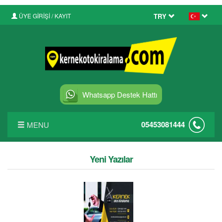
ÜYE GİRİŞİ / KAYIT
TRY
Whatsapp Destek Hattı
05453081444
MENU
ANASAYFA
Yeni Yazılar
FİYAT LİSTESİ
FILO KIRALAMA
BLOG YAZILARI