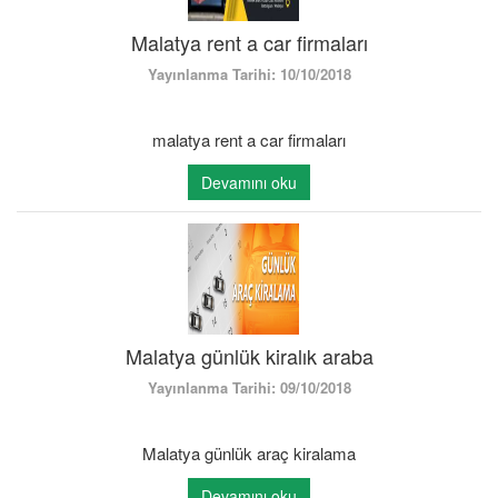
KIRALAMA KOŞULLARI
Malatya rent a car firmaları
S.S.S
Yayınlanma Tarihi: 10/10/2018
REFERANSLAR
İLETİŞİM
malatya rent a car firmaları
Devamını oku
Malatya günlük kiralık araba
Yayınlanma Tarihi: 09/10/2018
Malatya günlük araç kiralama
Devamını oku