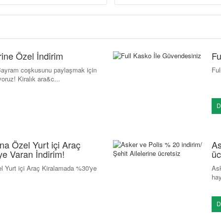
ine Özel İndirim
Fu
, Bayram coşkusunu paylaşmak için
Ful
yoruz! Kiralık ara&c...
D
ına Özel Yurt içi Araç
As
e Varan İndirim!
üc
el Yurt içi Araç Kiralamada %30'ye
Ask
hay
D