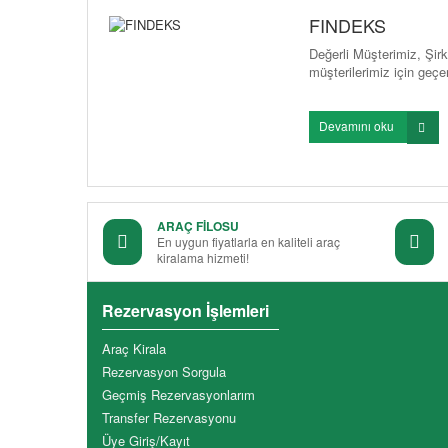
FINDEKS
Değerli Müşterimiz, Şir
müşterilerimiz için geçerl
Devamını oku
ARAÇ FİLOSU
En uygun fiyatlarla en kaliteli araç
kiralama hizmeti!
Rezervasyon İşlemleri
Araç Kirala
Rezervasyon Sorgula
Geçmiş Rezervasyonlarım
Transfer Rezervasyonu
Üye Giriş/Kayıt