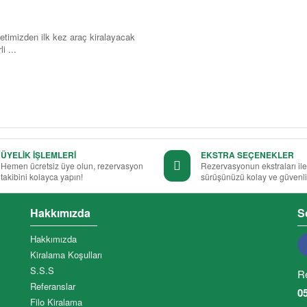
ketimizden ilk kez araç kiralayacak
i ...
ÜYELİK İŞLEMLERİ
EKSTRA SEÇENEKLER
Hemen ücretsiz üye olun, rezervasyon
Rezervasyonun ekstraları ile
takibini kolayca yapın!
sürüşünüzü kolay ve güvenli
Hakkımızda
S
Hakkımızda
Kiralama Koşulları
S.S.S
R
Referanslar
0
Filo Kiralama