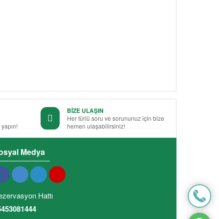
BİZE ULAŞIN
Her türlü soru ve sorununuz için bize
 yapın!
hemen ulaşabilirsiniz!
osyal Medya
ezervasyon Hattı
5453081444