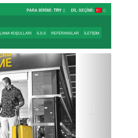
PARA BİRİMİ:
TRY
DİL SEÇİMİ:
ALAMA KOŞULLARI
S.S.S
REFERANSLAR
İLETİŞİM
Sonraki