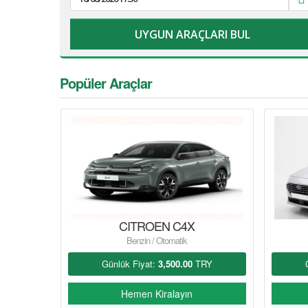
Popüler Araçlar
 SPORT
CITROEN C4X
Benzin / Otomatik
RY
Günlük Fiyat:
3,500.00
TRY
Hemen Kiralayın