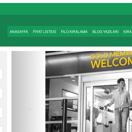
ANASAYFA
FİYAT LİSTESİ
FILO KIRALAMA
BLOG YAZILARI
KIR
Önceki