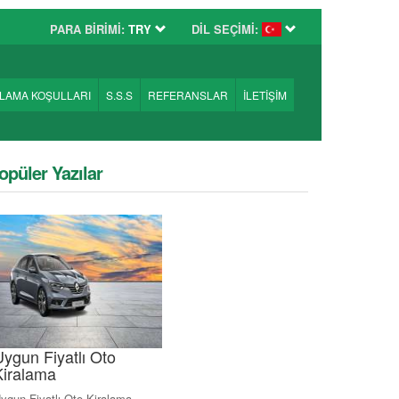
PARA BİRİMİ:
TRY
DİL SEÇİMİ:
ALAMA KOŞULLARI
S.S.S
REFERANSLAR
İLETİŞİM
opüler Yazılar
Uygun Fiyatlı Oto
Kiralama
ygun Fiyatlı Oto Kiralama