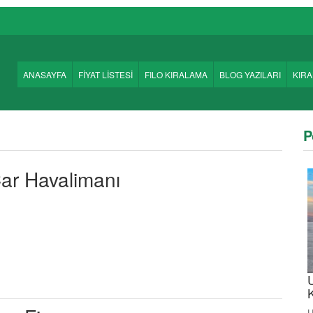
ANASAYFA
FİYAT LİSTESİ
FILO KIRALAMA
BLOG YAZILARI
KIR
P
ar Havalimanı
U