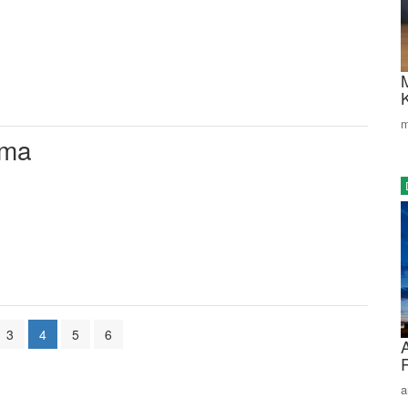
m
ama
3
4
5
6
a