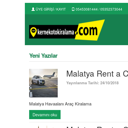
ÜYE GİRİŞİ / KAYIT
05453081444 / 05352373044
Yeni Yazılar
Malatya Rent a C
Yayınlanma Tarihi: 24/10/2018
Malatya Havaalanı Araç Kiralama
Devamını oku