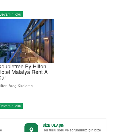
Devamını oku
Doubletree By Hilton
Hotel Malatya Rent A
Car
ilton Araç Kiralama
Devamını oku
BİZE ULAŞIN
le
Her türlü soru ve sorununuz için bize