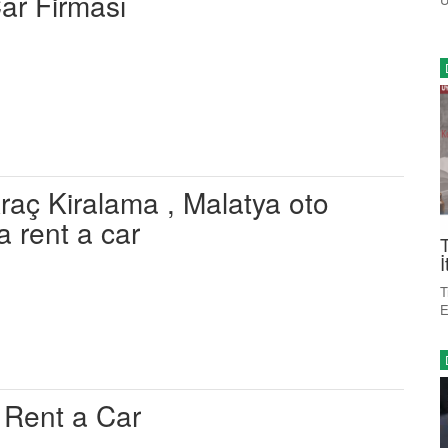
ar Firması
aç Kiralama , Malatya oto
a rent a car
T
İ
T
E
Rent a Car