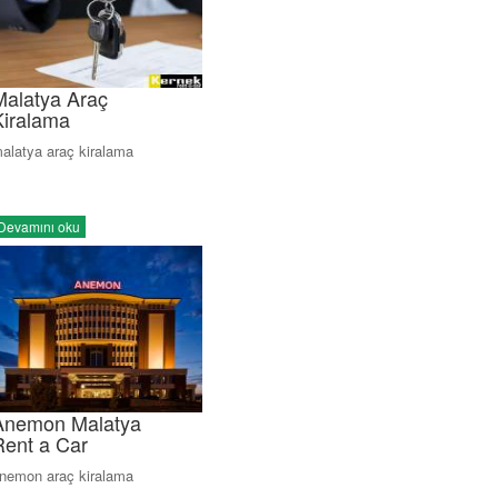
Malatya Araç
Kiralama
alatya araç kiralama
Devamını oku
Anemon Malatya
Rent a Car
nemon araç kiralama