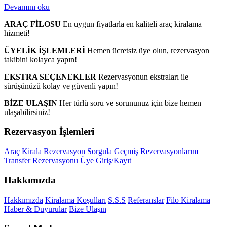
Devamını oku
ARAÇ FİLOSU
En uygun fiyatlarla en kaliteli araç kiralama
hizmeti!
ÜYELİK İŞLEMLERİ
Hemen ücretsiz üye olun, rezervasyon
takibini kolayca yapın!
EKSTRA SEÇENEKLER
Rezervasyonun ekstraları ile
sürüşünüzü kolay ve güvenli yapın!
BİZE ULAŞIN
Her türlü soru ve sorununuz için bize hemen
ulaşabilirsiniz!
Rezervasyon İşlemleri
Araç Kirala
Rezervasyon Sorgula
Geçmiş Rezervasyonlarım
Transfer Rezervasyonu
Üye Giriş/Kayıt
Hakkımızda
Hakkımızda
Kiralama Koşulları
S.S.S
Referanslar
Filo Kiralama
Haber & Duyurular
Bize Ulaşın