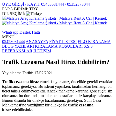
ÜYE GİRİŞİ / KAYIT
05453081444 / 05352373044
PARA BİRİMİ:
TRY
DİL SEÇİMİ:
Whatsapp Destek Hattı
MENU
05453081444
ANASAYFA
FİYAT LİSTESİ
FILO KIRALAMA
BLOG YAZILARI
KIRALAMA KOŞULLARI
S.S.S
REFERANSLAR
İLETİŞİM
Trafik Cezasına Nasıl İtiraz Edebilirim?
Yayınlanma Tarihi: 17/02/2021
Trafik cezasına itiraz
etmek istiyorsanız, öncelikle gerekli evrakları
toplamanız gerekiyor. Bu işlemi yaparken, tarafınızdan herhangi bir
ücret tahsis edilmeyecektir. Ancak mahkeme kararına göre suçlu siz
olursanız, bu durumda, mahkeme masraflarını siz karşılayacaksınız.
Bunun dışında bir dilekçe hazırlamanız gerekiyor. Sulh Ceza
Mahkemesi’ne yazdığınız bir dilekçe ile
trafik cezasına
itiraz
edebilirsiniz.