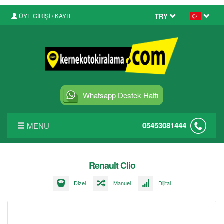
ÜYE GİRİŞİ / KAYIT
TRY
Whatsapp Destek Hattı
05453081444
MENU
ANASAYFA
Renault Clio
FİYAT LİSTESİ
Dizel
Manuel
Dijital
FILO KIRALAMA
BLOG YAZILARI