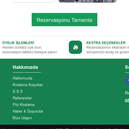
ÜYELİK İŞLEMLERİ
EKSTRA SEÇENEKLER
Hemen ücretsiz üye olun,
Rezervasyonun ekstraları i
rezervasyon takibini kolayca yapın!
sürüşünüzü kolay ve güvenl
Hakkımızda
S
Hakkımızda
Kiralama Koşulları
S.S.S
R
Referanslar
0
Filo Kiralama
Haber & Duyurular
Bize Ulaşın