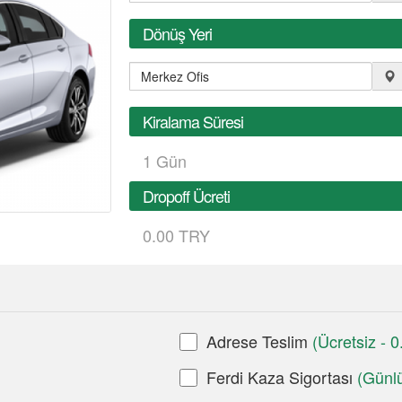
Dönüş Yeri
Kiralama Süresi
1
Gün
Dropoff Ücreti
0.00 TRY
Adrese Teslim
(Ücretsiz - 
Ferdi Kaza Sigortası
(Günl