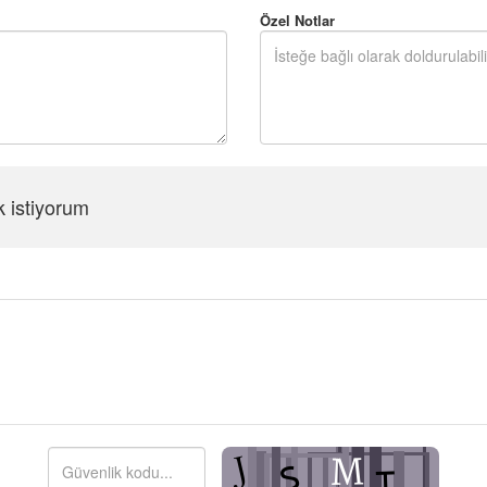
Özel Notlar
k istiyorum
Şifreyi Tekrar Girin