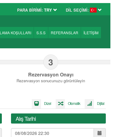
PARA BİRİMİ:
TRY
DİL SEÇİMİ:
ALAMA KOŞULLARI
S.S.S
REFERANSLAR
İLETİŞİM
3
Rezervasyon Onayı
Rezervasyon sonucunuzu görüntüleyin
Dizel
Otomatik
Dijital
Alış Tarihi