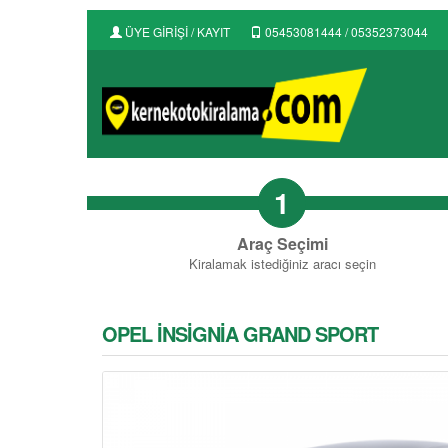
ÜYE GİRİŞİ / KAYIT
05453081444 / 05352373044
1
Araç Seçimi
Kiralamak istediğiniz aracı seçin
OPEL İNSİGNİA GRAND SPORT