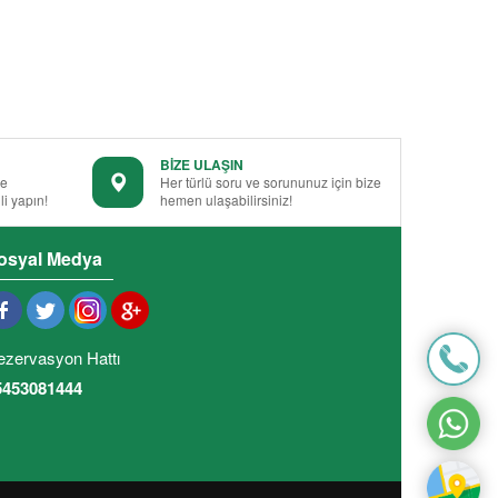
BİZE ULAŞIN
le
Her türlü soru ve sorununuz için bize
i yapın!
hemen ulaşabilirsiniz!
osyal Medya
ezervasyon Hattı
5453081444