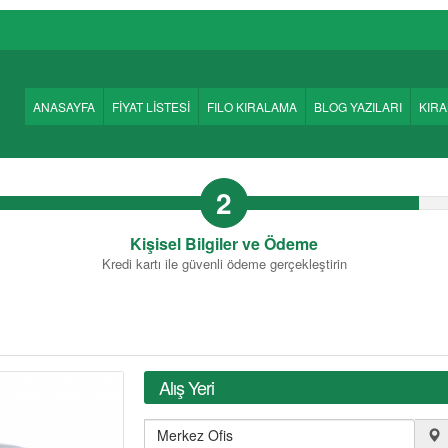
ANASAYFA
FİYAT LİSTESİ
FILO KIRALAMA
BLOG YAZILARI
KIR
2
Kişisel Bilgiler ve Ödeme
Kredi kartı ile güvenli ödeme gerçekleştirin
Alış Yeri