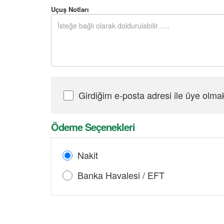
Uçuş Notları
Girdiğim e-posta adresi ile üye olma
Şifre Girin
Ödeme Seçenekleri
Nakit
Banka Havalesi / EFT