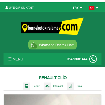
ÜYE GİRİŞİ / KAYIT
TRY
Whatsapp Destek Hattı
05453081444
MENU
ANASAYFA
RENAULT CLİO
FİYAT LİSTESİ
Benzin
Otomatik
Dijital
FILO KIRALAMA
BLOG YAZILARI