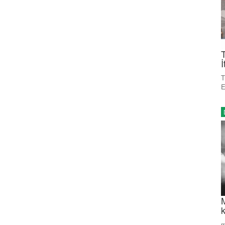
T
İ
T
E
m