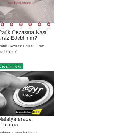
rafik Cezasına Nasıl
tiraz Edebilirim?
rafik Cezasına Nasıl İtiraz
debilirim?
Devamını oku
Malatya araba
kiralama
alatya araba kiralama