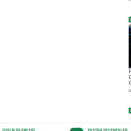
M
ÜYELİK İŞLEMLERİ
EKSTRA SEÇENEKLER