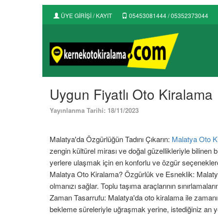
ÜYE GİRİŞİ / KAYIT
05453081444 / 05352373044
Uygun Fiyatlı Oto Kiralama
Yayınlanma Tarihi: 18/11/2023
Malatya'da Özgürlüğün Tadını Çıkarın:
Malatya Oto K
zengin kültürel mirası ve doğal güzellikleriyle bilinen 
yerlere ulaşmak için en konforlu ve özgür seçenekler
Malatya Oto Kiralama? Özgürlük ve Esneklik: Malatya
olmanızı sağlar. Toplu taşıma araçlarının sınırlamaların
Zaman Tasarrufu: Malatya'da oto kiralama ile zamanınızı
bekleme süreleriyle uğraşmak yerine, istediğiniz an yol