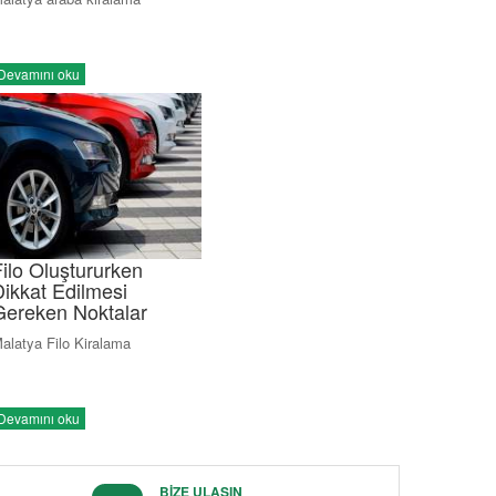
Devamını oku
Filo Oluştururken
Dikkat Edilmesi
Gereken Noktalar
alatya Filo Kiralama
Devamını oku
BİZE ULAŞIN