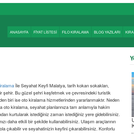
ANASAYFA
FİYAT LİSTESİ
FILO KIRALAMA
BLOG YAZILARI
KIR
Y
iralama
İle Seyahat Keyfi Malatya, tarih kokan sokakları,
bir şehir. Bu güzel şehri keşfetmek ve çevresindeki turistik
den biri ise oto kiralama hizmetlerinden yararlanmaktır. Neden
 oto kiralama, seyahat planlarınıza tam anlamıyla hakim
dan kurtularak istediğiniz zaman istediğiniz yere gidebilirsiniz.
 daha etkili bir şekilde kullanabilirsiniz. Ulaşım araçlarının
a çıkabilir ve seyahatinizin keyfini çıkarabilirsiniz. Konforlu
U