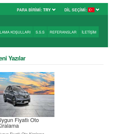
PARA BİRİMİ:
TRY
DİL SEÇİMİ:
ALAMA KOŞULLARI
S.S.S
REFERANSLAR
İLETİŞİM
eni Yazılar
Uygun Fiyatlı Oto
Kiralama
ygun Fiyatlı Oto Kiralama